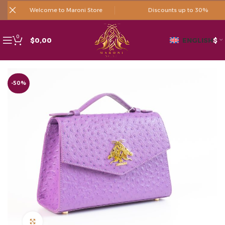
Welcome to Maroni Store
Discounts up to 30%
0
$
0,00
ENGLISH
$
-50%
Click to enlarge